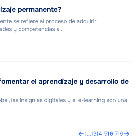
dizaje permanente?
nte se refiere al proceso de adquirir
dades y competencias a…
omentar el aprendizaje y desarrollo de
al, las insignias digitales y el e-learning son una
1
…
13
14
15
16
17
18