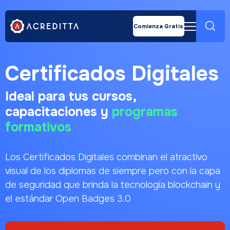
Industrias
Insignias Digitales
Precios
Certificados Digitales
Educación Superior
Biblioteca
Microcredenciales
Comienza Gratis
Capacitación Corporativa
Soporte
Títulos profesionales con Blockchain
Proveedores de formación
Blog
Firma Digital
Recursos
Diagnóstico
Certificados Digitales
Curso
Iniciar Sesión
Ideal para tus cursos,
Español
Soy Organización
capacitaciones y
programas
English
formativos
Soy Acreditado
Português
Los Certificados Digitales combinan el atractivo
visual de los diplomas de siempre pero con la capa
de seguridad que brinda la tecnología blockchain y
el estándar Open Badges 3.0