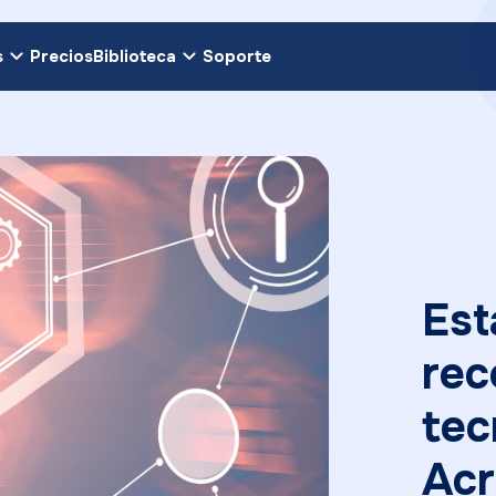
s
Precios
Biblioteca
Soporte
Est
rec
tec
Acr