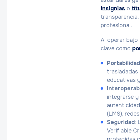
estándares gar
insignias
o
tít
transparencia,
profesional.
Al operar bajo 
clave como
po
Portabilidad
trasladadas 
educativas y
Interoperab
integrarse y
autenticidad
(LMS), redes
Seguridad
:
Verifiable C
protegidas c