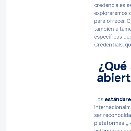
credenciales s
exploraremos c
para ofrecer C
también altame
específicas qu
Credentials, qu
¿Qué 
abier
Los
estándare
internacionalm
ser reconocidas
plataformas y c