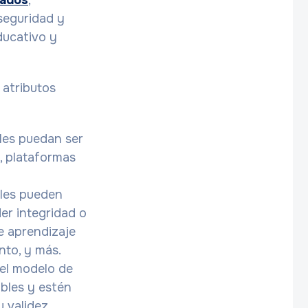
cados
,
 seguridad y
ducativo y
 atributos
ales puedan ser
, plataformas
ales pueden
der integridad o
de aprendizaje
nto, y más.
 el modelo de
ables y estén
 validez.