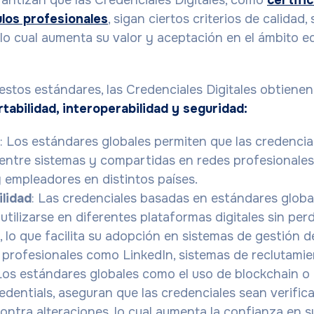
antizan que las Credenciales Digitales, como
certifi
ulos profesionales
, sigan ciertos criterios de calidad,
 lo cual aumenta su valor y aceptación en el ámbito e
estos estándares, las Credenciales Digitales obtienen
rtabilidad, interoperabilidad y seguridad:
: Los estándares globales permiten que las credenci
entre sistemas y compartidas en redes profesionales
 empleadores en distintos países.
ilidad
: Las credenciales basadas en estándares glob
 utilizarse en diferentes plataformas digitales sin per
, lo que facilita su adopción en sistemas de gestión 
 profesionales como LinkedIn, sistemas de reclutamie
 Los estándares globales como el uso de blockchain o
redentials, aseguran que las credenciales sean verific
ontra alteraciones, lo cual aumenta la confianza en su