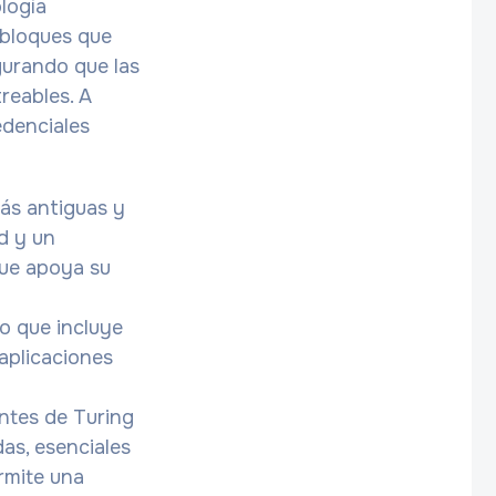
logía
 bloques que
gurando que las
treables. A
edenciales
ás antiguas y
d y un
que apoya su
o que incluye
 aplicaciones
entes de Turing
as, esenciales
ermite una