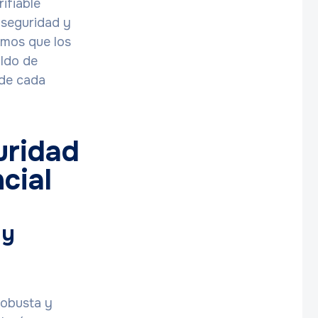
ifiable
, seguridad y
amos que los
aldo de
 de cada
uridad
cial
 y
robusta y