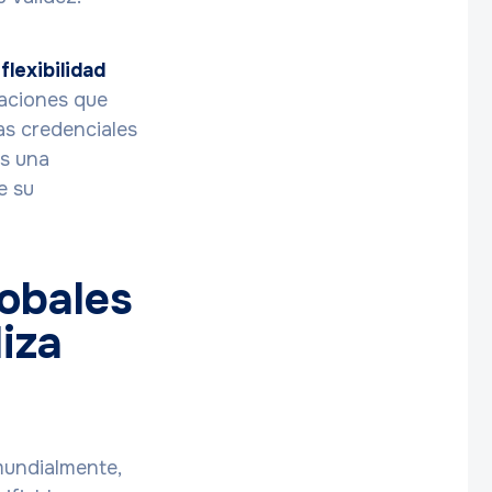
a
flexibilidad
zaciones que
as credenciales
os una
e su
lobales
iza
mundialmente,