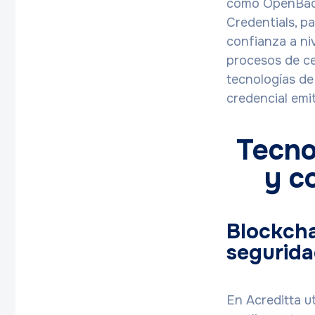
como OpenBadge
Credentials, pa
confianza a ni
procesos de ce
tecnologías de
credencial emit
Tecno
y c
Blockcha
segurid
En Acreditta u