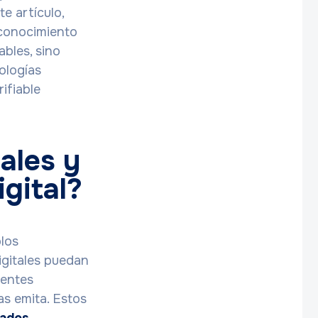
e artículo,
econocimiento
ables, sino
ologías
ifiable
ales y
gital?
los
igitales puedan
rentes
as emita. Estos