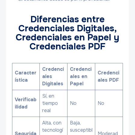
Diferencias entre
Credenciales Digitales,
Credenciales en Papel y
Credenciales PDF
Credenci
Credenci
Caracter
Credenci
ales
ales en
ística
ales PDF
Digitales
Papel
Sí, en
Verificab
tiempo
No
No
ilidad
real
Alta, con
Baja,
tecnologí
susceptibl
Segurida
Moderad