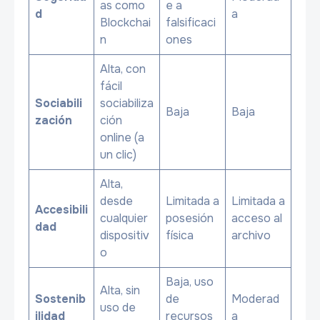
as como
e a
d
a
Blockchai
falsificaci
n
ones
Alta, con
fácil
Sociabili
sociabiliza
Baja
Baja
zación
ción
online (a
un clic)
Alta,
desde
Limitada a
Limitada a
Accesibili
cualquier
posesión
acceso al
dad
dispositiv
física
archivo
o
Baja, uso
Alta, sin
Sostenib
de
Moderad
uso de
ilidad
recursos
a