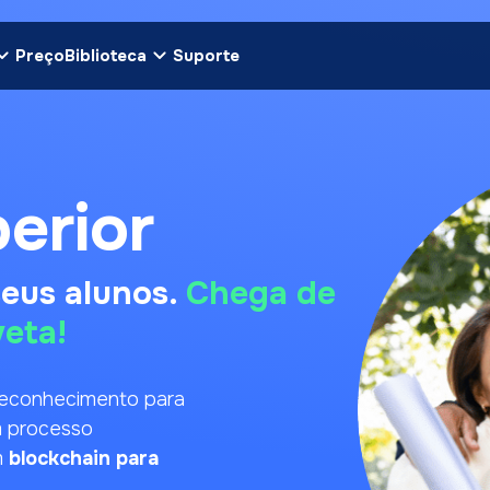
Preço
Biblioteca
Suporte
erior
seus alunos.
Chega de
eta!
 reconhecimento para
m processo
m
blockchain para