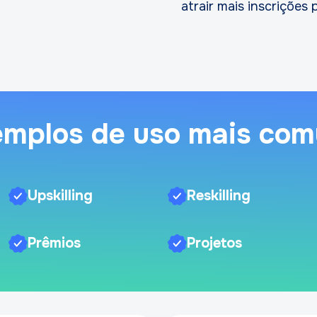
atrair mais inscrições
mplos de uso mais co
Upskilling
Reskilling
Prêmios
Projetos