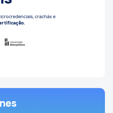
icrocredenciais, crachás e
ertificação.
unes