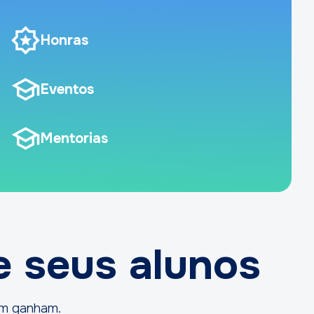
Honras
Eventos
Mentorias
 e seus alunos
bém ganham.