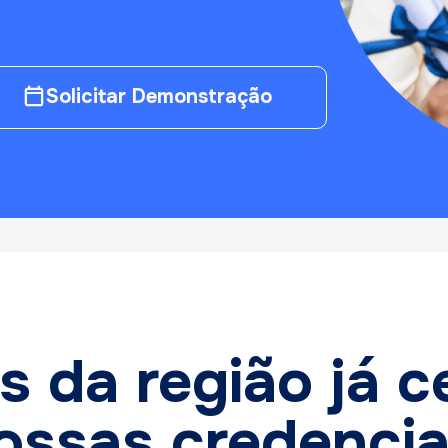
Solicitar Demonstração
s da região já c
ossas credencia