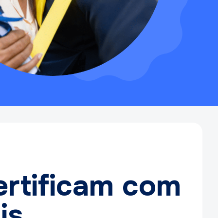
ertificam com
is