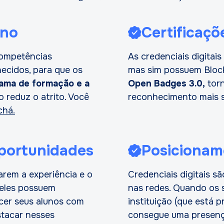
uno
Certificaçõ
competências
As credenciais digitai
ecidos, para que os
mas sim possuem Block
ama de formação e a
Open Badges 3.0,
torn
o reduz o atrito. Você
reconhecimento mais 
chá.
portunidades
Posicioname
darem a experiência e o
Credenciais digitais s
eles possuem
nas redes. Quando os 
ecer seus alunos com
instituição (que está 
estacar nesses
consegue uma presença