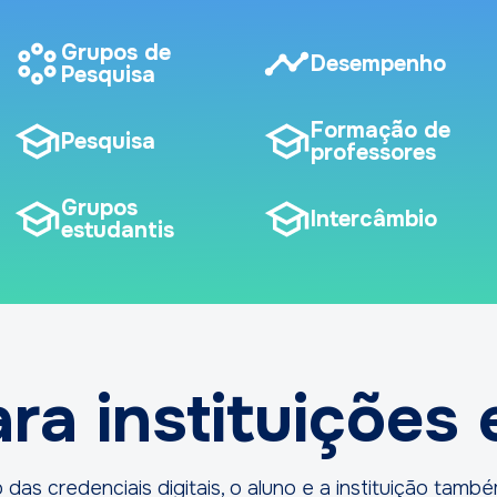
Grupos de
Desempenho
Pesquisa
Formação de
Pesquisa
professores
Grupos
Intercâmbio
estudantis
ra instituições
das credenciais digitais, o aluno e a instituição tam