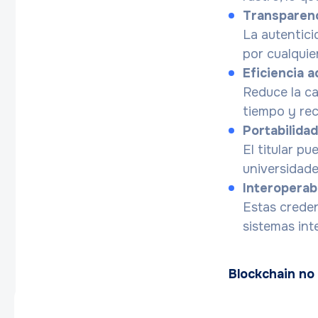
Transparenc
La autentici
por cualquie
Eficiencia a
Reduce la ca
tiempo y rec
Portabilidad
El titular p
universidade
Interoperabi
Estas creden
sistemas in
Blockchain no 