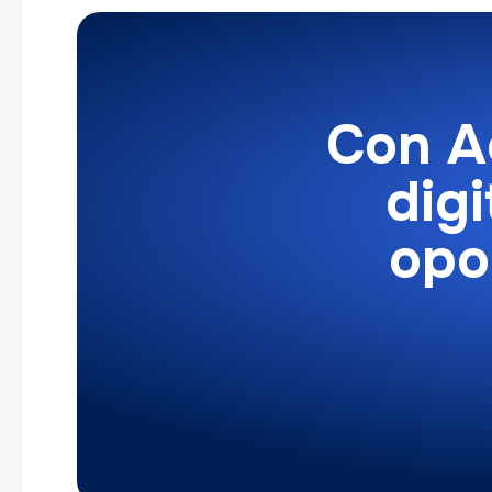
Con Ac
digi
opo