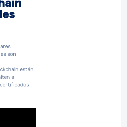
hain
les
s
lares
les son
ckchain están
iten a
certificados