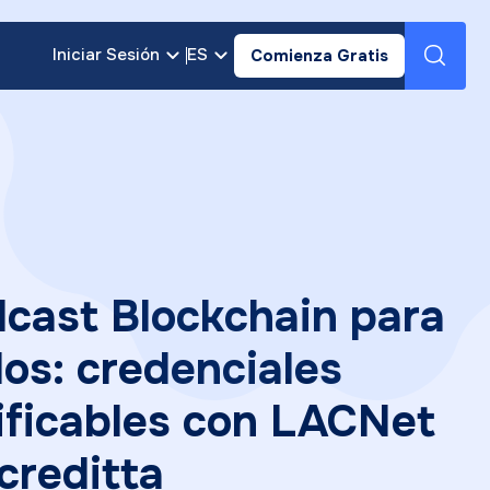
Iniciar Sesión
ES
Comienza Gratis
cast Blockchain para
os: credenciales
ificables con LACNet
creditta