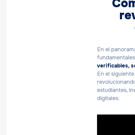
Cóm
re
En el panorama 
fundamentales.
verificables, 
En el siguient
revolucionando
estudiantes, i
digitales.