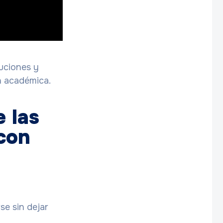
tuciones y
n académica.
e las
 con
se sin dejar