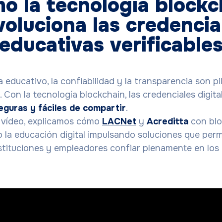
o la tecnología blockc
voluciona las credencia
educativas verificable
educativo, la confiabilidad y la transparencia son pi
 Con la tecnología blockchain, las credenciales digita
seguras y fáciles de compartir
.
e vídeo, explicamos cómo
LACNet
y
Acreditta
con blo
 la educación digital impulsando soluciones que perm
nstituciones y empleadores confiar plenamente en los 