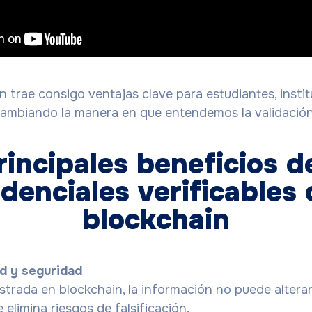
n trae consigo ventajas clave para estudiantes, insti
cambiando la manera en que entendemos la validació
incipales beneficios d
denciales verificables
blockchain
ad y seguridad
strada en blockchain, la información no puede alterar
e elimina riesgos de falsificación.