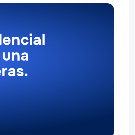
dencial
n una
ras.