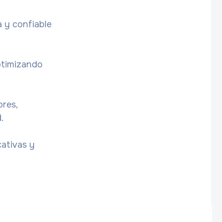
a y confiable
ptimizando
ores,
.
ativas y