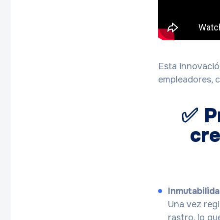
Esta innovació
empleadores, 
✅ Pr
cre
Inmutabilid
Una vez regi
rastro, lo qu