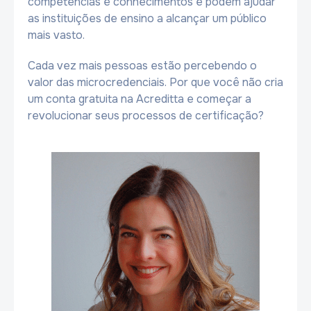
competências e conhecimentos e podem ajudar
as instituições de ensino a alcançar um público
mais vasto.
Cada vez mais pessoas estão percebendo o
valor das microcredenciais. Por que você não cria
um conta gratuita na Acreditta e começar a
revolucionar seus processos de certificação?