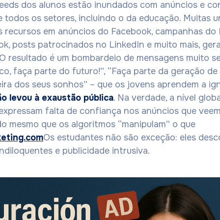
eeds dos alunos estão inundados com anúncios e co
 todos os setores, incluindo o da educação. Muitas u
us recursos em anúncios do Facebook, campanhas do 
ok, posts patrocinados no LinkedIn e muito mais, ger
 O resultado é um bombardeio de mensagens muito s
o, faça parte do futuro!”, “Faça parte da geração de l
ira dos seus sonhos” – que os jovens aprendem a ig
o levou à exaustão pública
. Na verdade, a nível globa
expressam falta de confiança nos anúncios que veem
ndo mesmo que os algoritmos “manipulam” o que
eting.com
Os estudantes não são exceção: eles desc
diloquentes e publicidade intrusiva.