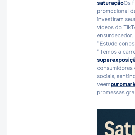
saturação
Os f
promocional de
investiram se
vídeos do TikT
ensurdecedor.
“Estude conosc
“Temos a carre
superexposiçã
consumidores 
sociais, senti
veem
puromark
promessas gran