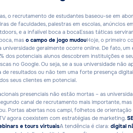
as, o recrutamento de estudantes baseou-se em abo
eiras de faculdades, palestras em escolas, anúncios em
tdoors, e a infalível boca a bocaEssas táticas servir
época, mas
o campo de jogo mudou
Hoje, o primeiro c
 universidade geralmente ocorre online. De fato, um 
% dos potenciais alunos descobrem instituições e s
scas no Google. Ou seja, se a sua universidade não a
a de resultados ou não tem uma forte presença digita
dos seus clientes em potencial.
acionais presenciais não estão mortas – as universid
egundo canal de recrutamento mais importante, mas 
ou. Portas abertas nos campi, folhetos de orientação
TV agora coexistem com estratégias de marketing.
SE
ebinars e tours virtuais
A tendência é clara:
digital n