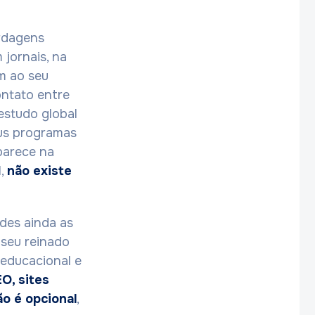
rdagens
 jornais, na
am ao seu
ontato entre
estudo global
eus programas
parece na
l,
não existe
ades ainda as
seu reinado
 educacional e
O, sites
ão é opcional
,