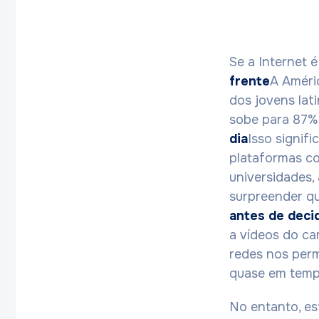
Se a Internet 
frente
A Améri
dos jovens lat
sobe para 87%
dia
Isso signif
plataformas c
universidades,
surpreender q
antes de deci
a vídeos do ca
redes nos per
quase em tempo
No entanto, es