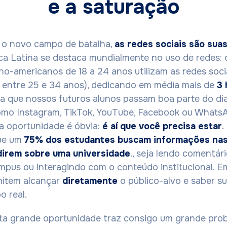
e a saturação
é o novo campo de batalha,
as redes sociais são suas
ca Latina se destaca mundialmente no uso de redes:
ino-americanos de 18 a 24 anos utilizam as redes soci
 entre 25 e 34 anos), dedicando em média mais de
3 
ica que nossos futuros alunos passam boa parte do d
omo Instagram, TikTok, YouTube, Facebook ou WhatsA
 a oportunidade é óbvia:
é aí que você precisa estar
.
ue um
75% dos estudantes buscam informações nas
direm sobre uma universidade
., seja lendo comentári
mpus ou interagindo com o conteúdo institucional. Em
mitem alcançar
diretamente
o público-alvo e saber s
 real.
ta grande oportunidade traz consigo um grande pro