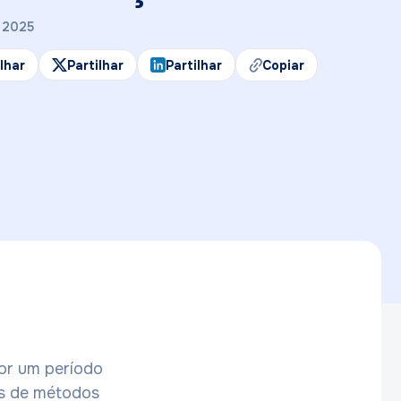
 2025
ilhar
Partilhar
Partilhar
Copiar
or um período
os de métodos