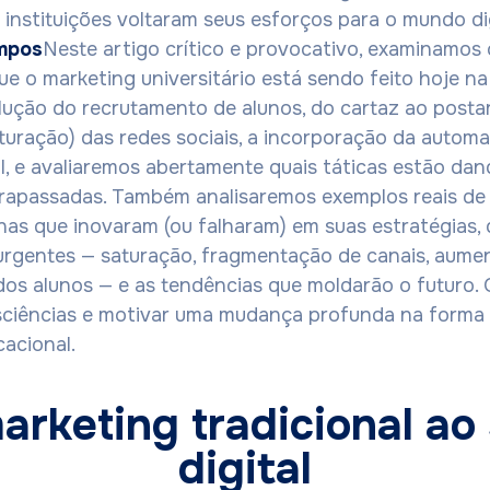
s instituições voltaram seus esforços para o mundo dig
mpos
Neste artigo crítico e provocativo, examinamos
e o marketing universitário está sendo feito hoje na
ução do recrutamento de alunos, do cartaz ao postar d
uração) das redes sociais, a incorporação da automaçã
l, e avaliaremos abertamente quais táticas estão dan
trapassadas. Também analisaremos exemplos reais de
nas que inovaram (ou falharam) em suas estratégias,
urgentes — saturação, fragmentação de canais, aumen
os alunos — e as tendências que moldarão o futuro. 
sciências e motivar uma mudança profunda na form
acional.
arketing tradicional ao 
digital