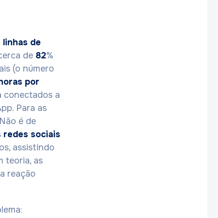
 linhas de
 cerca de
82
%
ais (o número
horas por
ia conectados a
pp. Para as
 Não é de
 redes sociais
os, assistindo
 teoria, as
ua reação
blema: