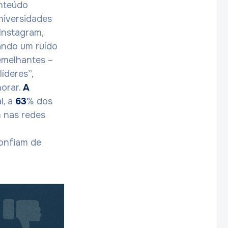
nteúdo
niversidades
Instagram,
ando um ruído
emelhantes –
íderes”,
norar.
A
l, a
63
% dos
 nas redes
onfiam de