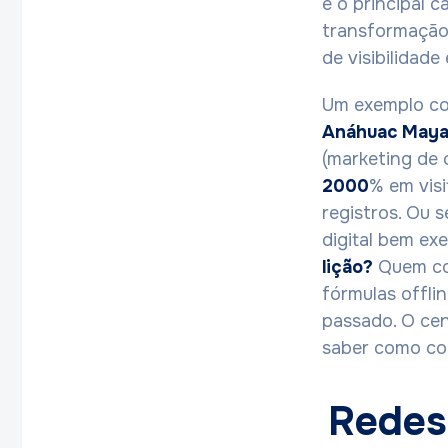
é o principal c
transformação 
de visibilidad
Um exemplo con
Anáhuac Maya
(marketing de
2000
% em visi
registros. Ou 
digital bem ex
lição?
Quem con
fórmulas offli
passado. O cen
saber como co
Redes 