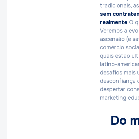
tradicionais, a
sem contrate
realmente
O qu
Veremos a evol
ascensão (e sat
comércio socia
quais estão ul
latino-america
desafios mais 
desconfiança d
despertar con
marketing educ
Do m