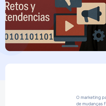
O marketing pa
de mudanças f