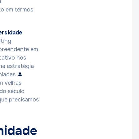
a
to em termos
ersidade
eting
rpreendente em
cativo nos
ma estratégia
oladas.
A
m velhas
 do século
 que precisamos
unidade