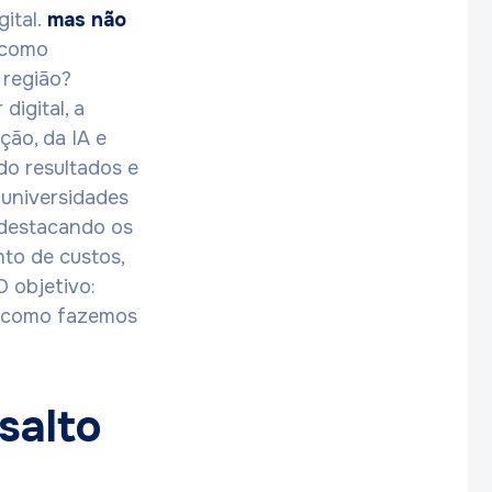
ital.
mas não
 como
 região?
igital, a
o, da IA ​​e
do resultados e
 universidades
 destacando os
to de custos,
O objetivo:
a como fazemos
salto