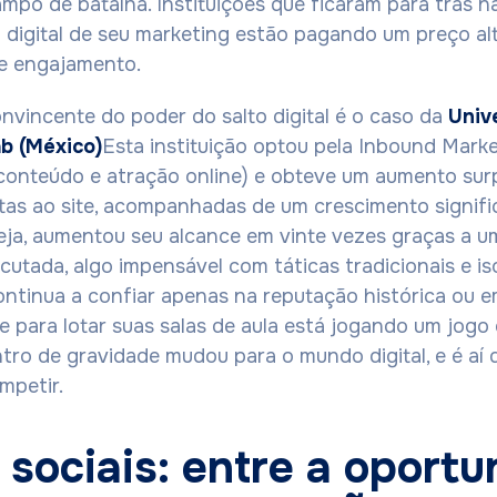
ampo de batalha. Instituições que ficaram para trás n
digital de seu marketing estão pagando um preço al
e e engajamento.
vincente do poder do salto digital é o caso da
Univ
b (México)
Esta instituição optou pela Inbound Mark
 conteúdo e atração online) e obteve um aumento su
tas ao site, acompanhadas de um crescimento signifi
seja, aumentou seu alcance em vinte vezes graças a u
ecutada, algo impensável com táticas tradicionais e is
tinua a confiar apenas na reputação histórica ou e
ne para lotar suas salas de aula está jogando um jogo
tro de gravidade mudou para o mundo digital, e é aí
mpetir.
sociais: entre a oport