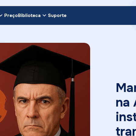
Preço
Biblioteca
Suporte
Mar
na 
ins
tra