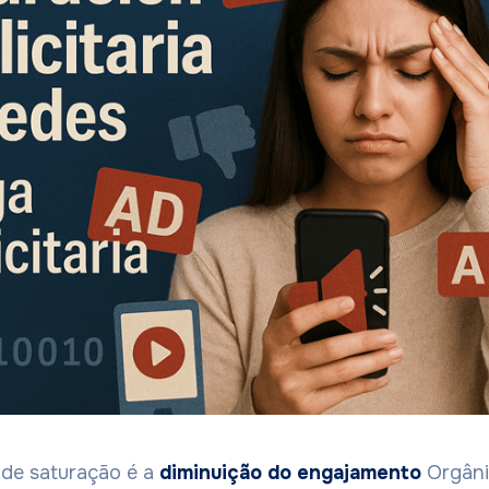
 de saturação é a
diminuição do engajamento
Orgâni