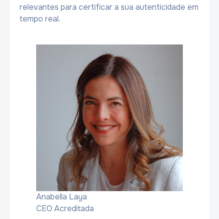
relevantes para certificar a sua autenticidade em
tempo real.
Anabella Laya
CEO Acreditada