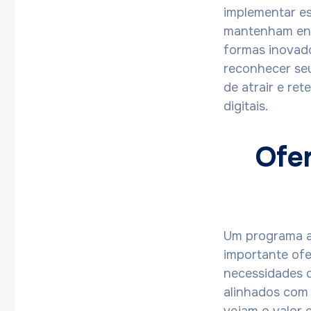
implementar es
mantenham env
formas inovado
reconhecer seu
de atrair e re
digitais.
Ofe
Um programa ac
importante of
necessidades d
alinhados com 