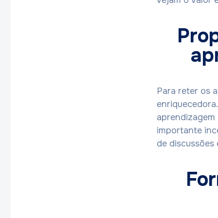
vejam o valor 
Prop
ap
Para reter os 
enriquecedora.
aprendizagem 
importante inc
de discussões 
For