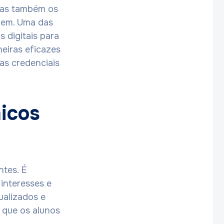
mas também os
gem. Uma das
 digitais para
eiras eficazes
das credenciais
icos
ntes. É
interesses e
ualizados e
 que os alunos