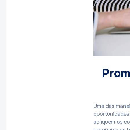
Prom
Uma das maneir
oportunidades 
apliquem os c
desenvolvam ha