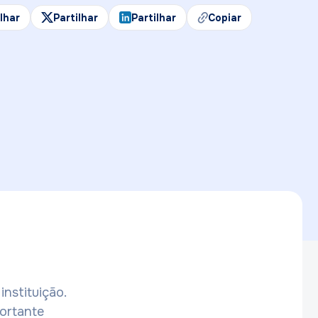
ilhar
Partilhar
Partilhar
Copiar
instituição.
portante