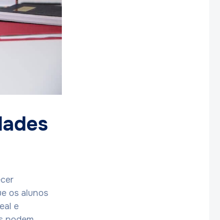
dades
ecer
ue os alunos
eal e
os podem