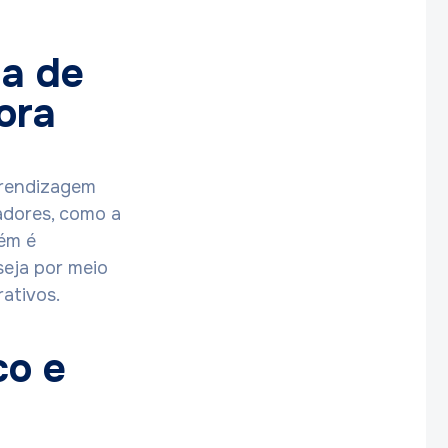
ia de
ora
prendizagem
adores, como a
ém é
seja por meio
rativos.
co e